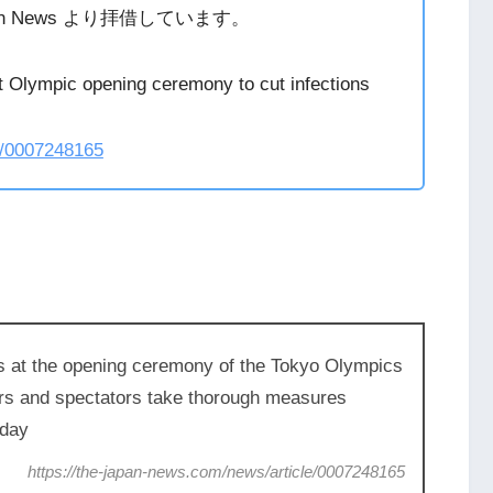
n News より拝借しています。
 Olympic opening ceremony to cut infections
e/0007248165
us at the opening ceremony of the Tokyo Olympics
ers and spectators take thorough measures
nday
https://the-japan-news.com/news/article/0007248165