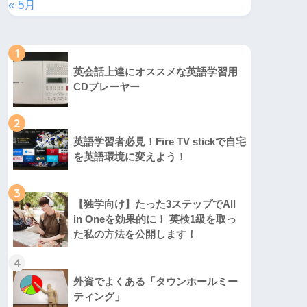
« 5月
1
英会話上達にオススメな英語学習用
CDプレーヤー
2
英語学習者必見！Fire TV stickで自宅
を英語環境に変えよう！
3
【独学向け】たった3ステップでAll
in Oneを効果的に！ 英検1級を取っ
た私の方法を公開します！
4
外資でよくある「タウンホールミー
ティング」