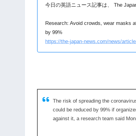
今日の英語ニュース記事は、 The Japa
Research: Avoid crowds, wear masks at
by 99%
https://the-japan-news.com/news/articl
The risk of spreading the coronavir
could be reduced by 99% if organiz
against it, a research team said Mo