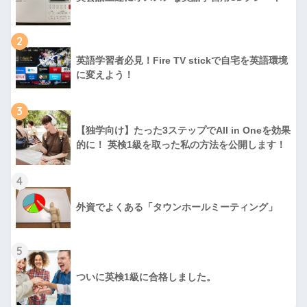
2
英語学習者必見！Fire TV stickで自宅を英語環境
に変えよう！
3
【独学向け】たった3ステップでAll in Oneを効果
的に！ 英検1級を取った私の方法を公開します！
4
外資でよくある「タウンホールミーティング」
5
ついに英検1級に合格しました。