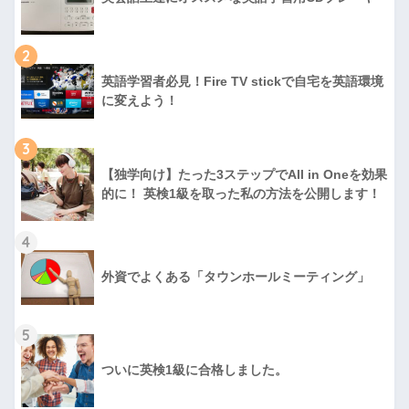
2
英語学習者必見！Fire TV stickで自宅を英語環境
に変えよう！
3
【独学向け】たった3ステップでAll in Oneを効果
的に！ 英検1級を取った私の方法を公開します！
4
外資でよくある「タウンホールミーティング」
5
ついに英検1級に合格しました。