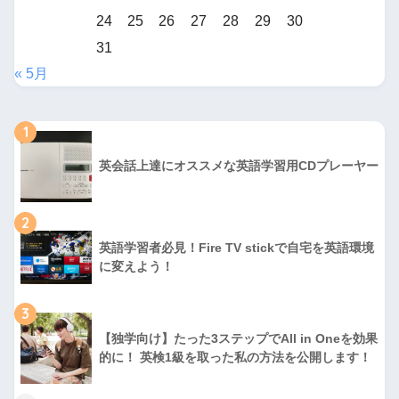
24
25
26
27
28
29
30
31
« 5月
1
英会話上達にオススメな英語学習用CDプレーヤー
2
英語学習者必見！Fire TV stickで自宅を英語環境
に変えよう！
3
【独学向け】たった3ステップでAll in Oneを効果
的に！ 英検1級を取った私の方法を公開します！