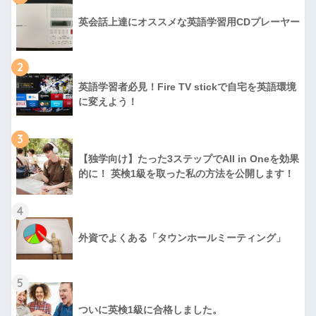
英会話上達にオススメな英語学習用CDプレーヤー
2
英語学習者必見！Fire TV stickで自宅を英語環境
に変えよう！
3
【独学向け】たった3ステップでAll in Oneを効果
的に！ 英検1級を取った私の方法を公開します！
4
外資でよくある「タウンホールミーティング」
5
ついに英検1級に合格しました。