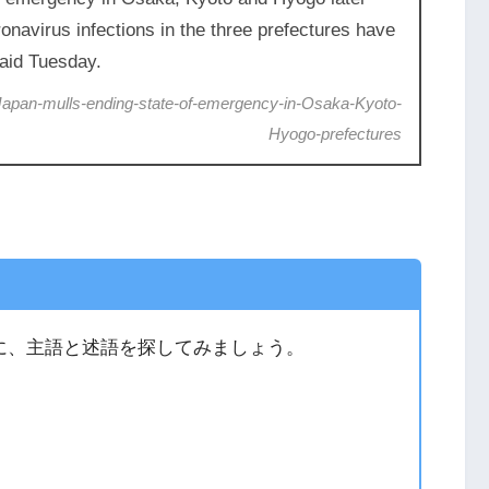
navirus infections in the three prefectures have
said Tuesday.
l/Japan-mulls-ending-state-of-emergency-in-Osaka-Kyoto-
Hyogo-prefectures
に、主語と述語を探してみましょう。