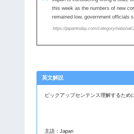
this week as the numbers of new coro
remained low, government officials 
https://japantoday.com/category/nationa
英文解説
ピックアップセンテンス理解するため
主語：Japan