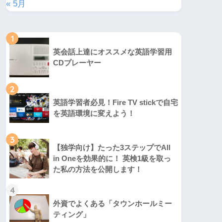
« 5月
1
英会話上達にオススメな英語学習用
CDプレーヤー
2
英語学習者必見！Fire TV stickで自宅
を英語環境に変えよう！
3
【独学向け】たった3ステップでAll
in Oneを効果的に！ 英検1級を取っ
た私の方法を公開します！
4
外資でよくある「タウンホールミー
ティング」