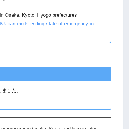
in Osaka, Kyoto, Hyogo prefectures
al/Japan-mulls-ending-state-of-emergency-in-
しました。
 of emergency in Osaka, Kyoto and Hyogo later