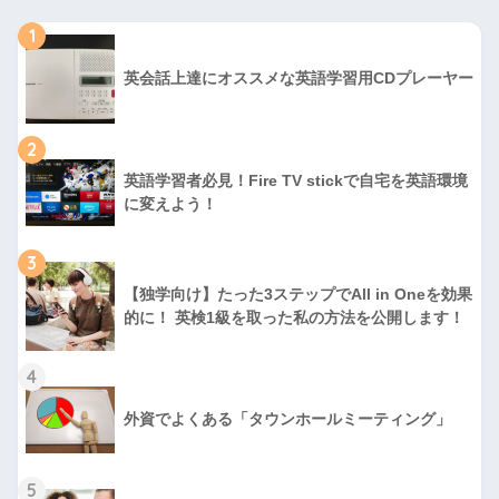
1
英会話上達にオススメな英語学習用CDプレーヤー
2
英語学習者必見！Fire TV stickで自宅を英語環境
に変えよう！
3
【独学向け】たった3ステップでAll in Oneを効果
的に！ 英検1級を取った私の方法を公開します！
4
外資でよくある「タウンホールミーティング」
5