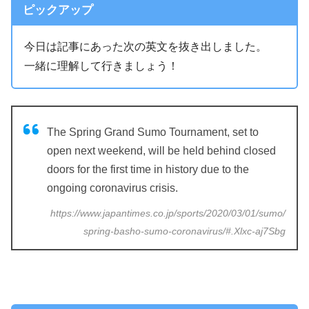
ピックアップ
今日は記事にあった次の英文を抜き出しました。
一緒に理解して行きましょう！
The Spring Grand Sumo Tournament, set to
open next weekend, will be held behind closed
doors for the first time in history due to the
ongoing coronavirus crisis.
https://www.japantimes.co.jp/sports/2020/03/01/sumo/
spring-basho-sumo-coronavirus/#.Xlxc-aj7Sbg