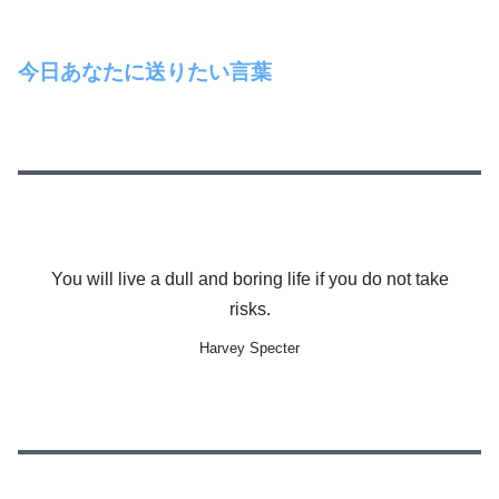
今日あなたに送りたい言葉
You will live a dull and boring life if you do not take
risks.
Harvey Specter