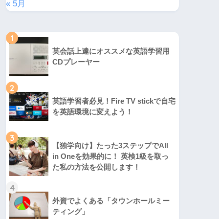
« 5月
1
英会話上達にオススメな英語学習用
CDプレーヤー
2
英語学習者必見！Fire TV stickで自宅
を英語環境に変えよう！
3
【独学向け】たった3ステップでAll
in Oneを効果的に！ 英検1級を取っ
た私の方法を公開します！
4
外資でよくある「タウンホールミー
ティング」