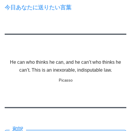
今日あなたに送りたい言葉
He can who thinks he can, and he can’t who thinks he
can’t. This is an inexorable, indisputable law.
Picasso
和訳