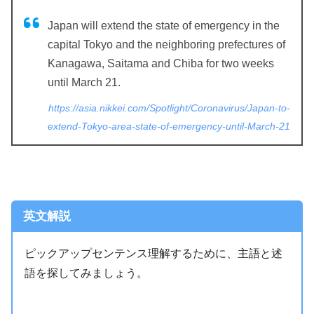
Japan will extend the state of emergency in the
capital Tokyo and the neighboring prefectures of
Kanagawa, Saitama and Chiba for two weeks
until March 21.
https://asia.nikkei.com/Spotlight/Coronavirus/Japan-to-
extend-Tokyo-area-state-of-emergency-until-March-21
英文解説
ピックアップセンテンス理解するために、主語と述
語を探してみましょう。