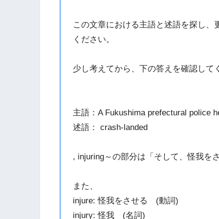
この文章における主語と述語を探し、
ください。
少し考えてから、下の答えを確認して
主語：A Fukushima prefectural police he
述語： crash-landed
, injuring～の部分は「そして、
また、
injure: 怪我をさせる (動詞)
injury: 怪我 (名詞)