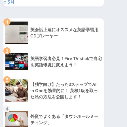
« 5月
1
英会話上達にオススメな英語学習用
CDプレーヤー
2
英語学習者必見！Fire TV stickで自宅
を英語環境に変えよう！
3
【独学向け】たった3ステップでAll
in Oneを効果的に！ 英検1級を取っ
た私の方法を公開します！
4
外資でよくある「タウンホールミー
ティング」