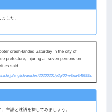
しました。
opter crash-landed Saturday in the city of
e prefecture, injuring all seven persons on
ities said.
ainichi.jp/english/articles/20200201/p2g/00m/0na/049000c
に、主語と述語を探してみましょう。