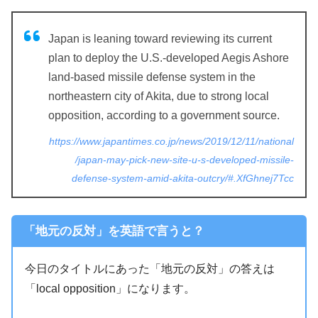
Japan is leaning toward reviewing its current
plan to deploy the U.S.-developed Aegis Ashore
land-based missile defense system in the
northeastern city of Akita, due to strong local
opposition, according to a government source.
https://www.japantimes.co.jp/news/2019/12/11/national
/japan-may-pick-new-site-u-s-developed-missile-
defense-system-amid-akita-outcry/#.XfGhnej7Tcc
「地元の反対」を英語で言うと？
今日のタイトルにあった「地元の反対」の答えは
「local opposition」になります。