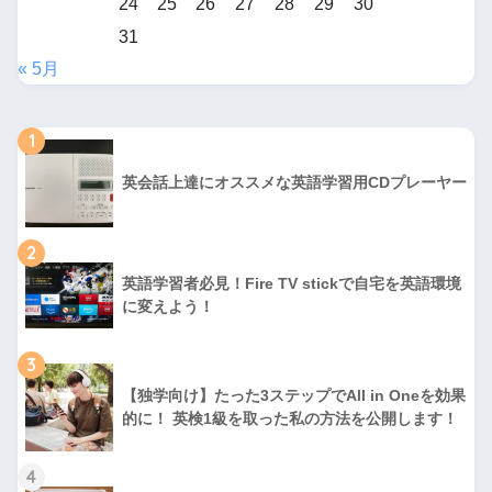
24
25
26
27
28
29
30
31
« 5月
1
英会話上達にオススメな英語学習用CDプレーヤー
2
英語学習者必見！Fire TV stickで自宅を英語環境
に変えよう！
3
【独学向け】たった3ステップでAll in Oneを効果
的に！ 英検1級を取った私の方法を公開します！
4