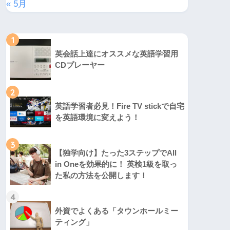
« 5月
1
英会話上達にオススメな英語学習用
CDプレーヤー
2
英語学習者必見！Fire TV stickで自宅
を英語環境に変えよう！
3
【独学向け】たった3ステップでAll
in Oneを効果的に！ 英検1級を取っ
た私の方法を公開します！
4
外資でよくある「タウンホールミー
ティング」