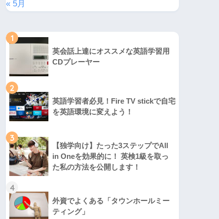
« 5月
1
英会話上達にオススメな英語学習用
CDプレーヤー
2
英語学習者必見！Fire TV stickで自宅
を英語環境に変えよう！
3
【独学向け】たった3ステップでAll
in Oneを効果的に！ 英検1級を取っ
た私の方法を公開します！
4
外資でよくある「タウンホールミー
ティング」