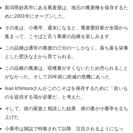
新潟県妙高市にある蕎麦屋は、地元の蕎麦種を保存するた
めに2001年にオープンした。
その名は、小蕎亭。週末になると、蕎麦愛好家が全国から
集まって、こそばと言う蕎麦の品種を楽しみます
この品種は通常の蕎麦の三分の一しかなく、落ち葉を栄養
とした肥沃な土から育てられる。
この品種の蕎麦は、収穫量がすくないたため売られること
がなかった。そして20年前に絶滅の危機にあった
Isao Ichimuraさんがこのこそばを保存するために「良いも
のを提供する場が必要だ」と考えた。
そして、彼の家族と相談した結果、彼の妻が小蕎亭を立ち
上げた
小蕎亭は雑誌で特集されて以降、注目されるようになっ