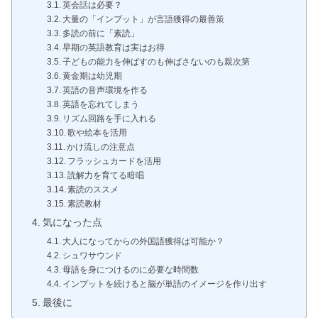
英会話は必要？
大量の「インプット」が言語獲得の最善策
多読の前に「素読」
早期の英語教育は実はお得
子どもの能力を伸ばすのも伸ばさないのも親次第
黄金期は幼児期
英語の音声環境を作る
英語を忘れてしまう
リズム回路を手に入れる
歌や絵本を活用
かけ流しの注意点
フラッシュカードを活用
読解力を育てる暗唱
素読のススメ
素読教材
気になった点
大人になってからの外国語獲得は可能か？
シュワサウンド
母語を身につけるのに必要な時間数
インプットを続けると脳が単語のイメージを作り出す
最後に