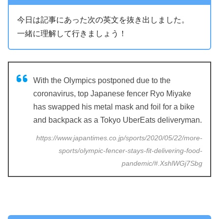
今日は記事にあった次の英文を抜き出しました。
一緒に理解して行きましょう！
With the Olympics postponed due to the
coronavirus, top Japanese fencer Ryo Miyake
has swapped his metal mask and foil for a bike
and backpack as a Tokyo UberEats deliveryman.
https://www.japantimes.co.jp/sports/2020/05/22/more-
sports/olympic-fencer-stays-fit-delivering-food-
pandemic/#.XshlWGj7Sbg