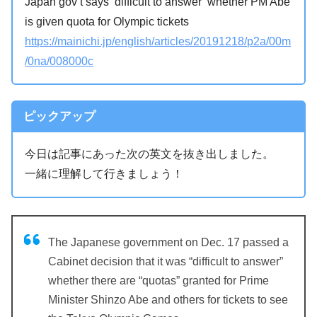
Japan gov’t says ‘difficult to answer’ whether PM Abe
is given quota for Olympic tickets
https://mainichi.jp/english/articles/20191218/p2a/00m
/0na/008000c
ピックアップ
今日は記事にあった次の英文を抜き出しました。
一緒に理解して行きましょう！
The Japanese government on Dec. 17 passed a
Cabinet decision that it was “difficult to answer”
whether there are “quotas” granted for Prime
Minister Shinzo Abe and others for tickets to see