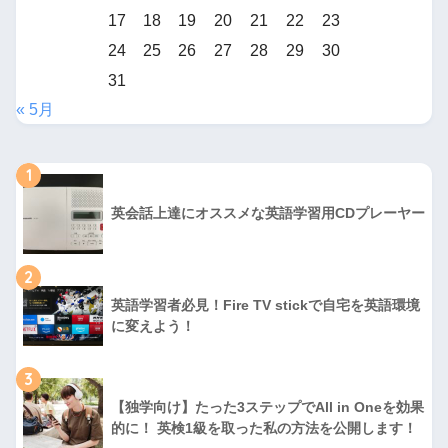
17
18
19
20
21
22
23
24
25
26
27
28
29
30
31
« 5月
1
英会話上達にオススメな英語学習用CDプレーヤー
2
英語学習者必見！Fire TV stickで自宅を英語環境
に変えよう！
3
【独学向け】たった3ステップでAll in Oneを効果
的に！ 英検1級を取った私の方法を公開します！